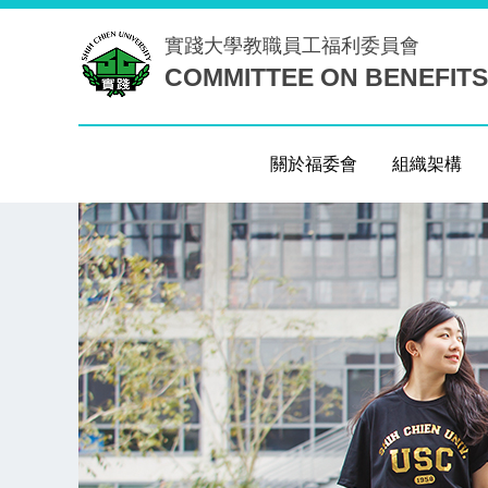
跳
實踐大學
教職員工福利委員會
到
COMMITTEE ON BENEFITS
主
要
內
容
關於福委會
組織架構
區